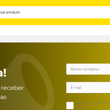
a!
 receber
das
Autorizo o recebim
mail