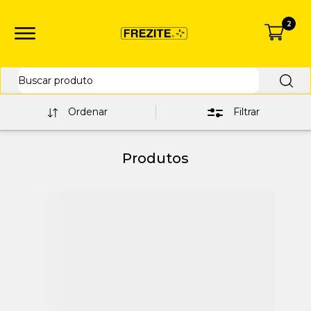
2
Ordenar
Filtrar
Produtos
Menor preço
Maior preço
A - Z
Z - A
PROMO
NOVO
R$
0
R$ 0
R$ 0
R$